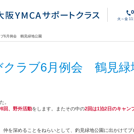
0
火～金 11:3
ブ6月例会 鶴見緑地公園
びクラブ6月例会 鶴見緑
した。
8回、野外活動
をします。またその中の
2回は1泊2日のキャン
、仲を深めることをねらいとして、釣見緑地公園に出かけてプ