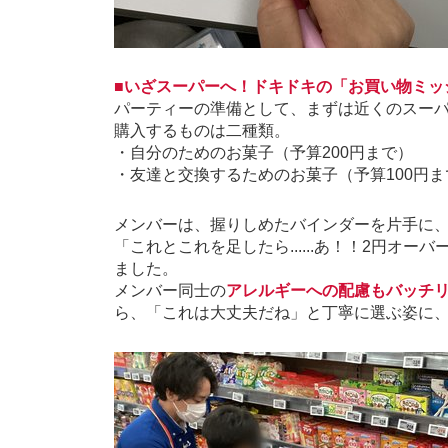
■いざスーパーへ！ドキドキの「お買い物ミッ
パーティーの準備として、まずは近くのスー
購入するものは二種類。
・自分のためのお菓子（予算
200
円まで）
・友達と交換するためのお菓子（予算
100
円ま
メンバーは、握りしめたバインダーを片手に
「これとこれを足したら......あ！！
2
円オーバ
ました。
メンバー同士の
アレルギーへの配慮もバッチ
ら、「これは大丈夫だね」と丁寧に選ぶ姿に