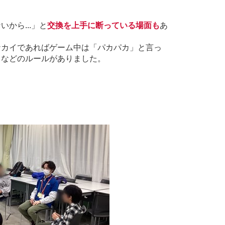
から...」と
交換を上手に断っている場面も
あ
ナカイであればゲーム中は「パカパカ」と言っ
るなどのルールがありました。