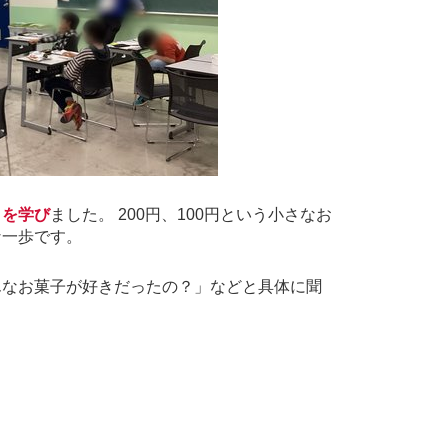
」を学び
ました。
200
円、
100
円という小さなお
な一歩です。
んなお菓子が好きだったの？」などと具体に聞