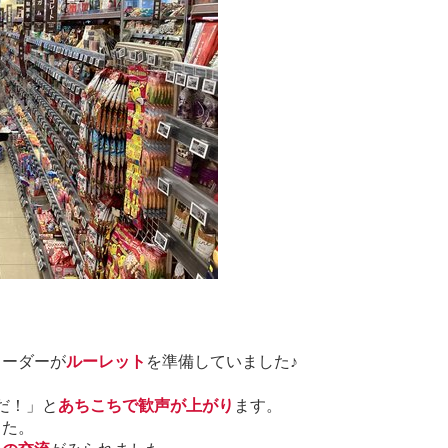
リーダーが
ルーレット
を準備していました♪
だ！」と
あちこちで歓声が上がり
ます。
した。