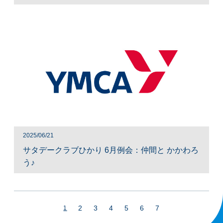
2025/06/21
サタデークラブひかり 6月例会：仲間と かかわろ
う♪
2
3
4
5
6
7
1