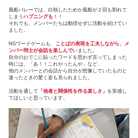
風船バレーでは、白熱したためか風船が２回も割れて
しまう
ハプニングも
！！
それでも、メンバーたちは動揺せずに活動を続けてい
ました。
NG
ワードゲームも、
ことばの表現を工夫しながら、メ
ンバー同士が会話を楽しんで
いました。
自分のおでこに貼ったワードを思わず言ってしまった
時には、「あ！！これやったんや」など、
他のメンバーとの会話から自分が想像していたものと
違ったときの驚く姿も見られました。
活動を通して
「他者と関係性を作る楽しさ」
を実感し
てほしいと思っています。