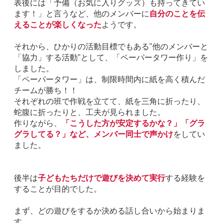
表後には「予備（お気に入りグッズ）も持ってきてい
ます！」と言うなど、他のメンバーに
自分のことを伝
えることが楽しくなった
ようです。
それから、ひかりの活動目標でもある"他のメンバーと
「協力」する活動"として、「ペーパータワー作り」を
しました。
「ペーパータワー」は、制限時間内に紙を高く積んだ
チームが勝ち！！
それぞれの班で作戦を立てて、紙を三角に折ったり、
蛇腹に折ったりと、工夫が見られました。
作りながら、
「こうした方が安定するかな？」「グラ
グラしてる？」など、メンバー同士で声かけ
をしてい
ました。
後半は
子どもたちだけで遊びを決めて実行
する経験を
することが目
的でした。
まず、どの遊びをするか決める話し合いから始まりま
す。