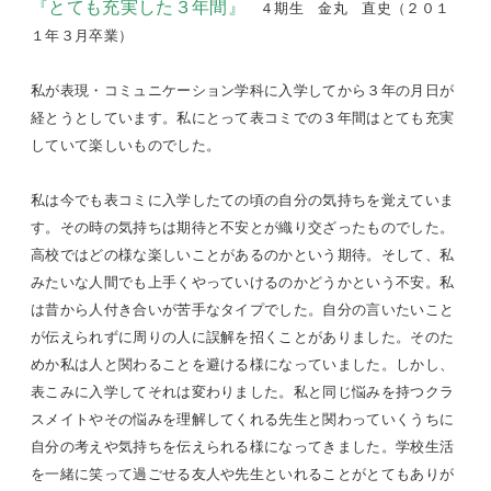
『とても充実した３年間』
４期生 金丸 直史（２０１
１年３月卒業）
私が表現・コミュニケーション学科に入学してから３年の月日が
経とうとしています。私にとって表コミでの３年間はとても充実
していて楽しいものでした。
私は今でも表コミに入学したての頃の自分の気持ちを覚えていま
す。その時の気持ちは期待と不安とが織り交ざったものでした。
高校ではどの様な楽しいことがあるのかという期待。そして、私
みたいな人間でも上手くやっていけるのかどうかという不安。私
は昔から人付き合いが苦手なタイプでした。自分の言いたいこと
が伝えられずに周りの人に誤解を招くことがありました。そのた
めか私は人と関わることを避ける様になっていました。しかし、
表こみに入学してそれは変わりました。私と同じ悩みを持つクラ
スメイトやその悩みを理解してくれる先生と関わっていくうちに
自分の考えや気持ちを伝えられる様になってきました。学校生活
を一緒に笑って過ごせる友人や先生といれることがとてもありが