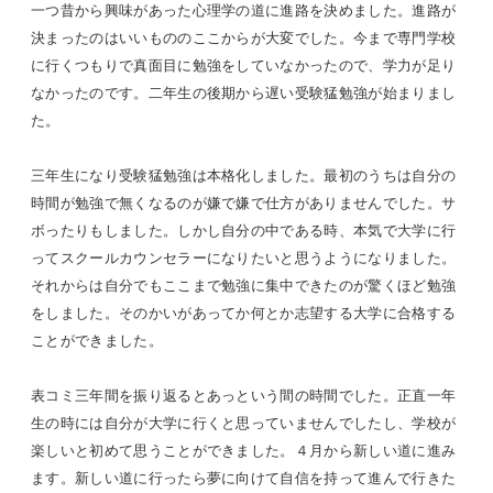
一つ昔から興味があった心理学の道に進路を決めました。進路が
決まったのはいいもののここからが大変でした。今まで専門学校
に行くつもりで真面目に勉強をしていなかったので、学力が足り
なかったのです。二年生の後期から遅い受験猛勉強が始まりまし
た。
三年生になり受験猛勉強は本格化しました。最初のうちは自分の
時間が勉強で無くなるのが嫌で嫌で仕方がありませんでした。サ
ボったりもしました。しかし自分の中である時、本気で大学に行
ってスクールカウンセラーになりたいと思うようになりました。
それからは自分でもここまで勉強に集中できたのが驚くほど勉強
をしました。そのかいがあってか何とか志望する大学に合格する
ことができました。
表コミ三年間を振り返るとあっという間の時間でした。正直一年
生の時には自分が大学に行くと思っていませんでしたし、学校が
楽しいと初めて思うことができました。４月から新しい道に進み
ます。新しい道に行ったら夢に向けて自信を持って進んで行きた