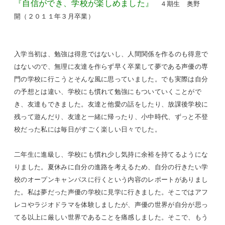
『自信ができ、学校が楽しめました』
４期生 奥野
開（２０１１年３月卒業）
入学当初は、勉強は得意ではないし、人間関係を作るのも得意で
はないので、無理に友達を作らず早く卒業して夢である声優の専
門の学校に行こうとそんな風に思っていました。でも実際は自分
の予想とは違い、学校にも慣れて勉強にもついていくことがで
き、友達もできました。友達と他愛の話をしたり、放課後学校に
残って遊んだり、友達と一緒に帰ったり、小中時代、ずっと不登
校だった私には毎日がすごく楽しい日々でした。
二年生に進級し、学校にも慣れ少し気持に余裕を持てるようにな
りました。夏休みに自分の進路を考えるため、自分の行きたい学
校のオープンキャンパスに行くという内容のレポートがありまし
た。私は夢だった声優の学校に見学に行きました。そこではアフ
レコやラジオドラマを体験しましたが、声優の世界が自分が思っ
てる以上に厳しい世界であることを痛感しました。そこで、もう