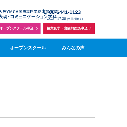
授業体験・学校説明会
在校生の声
06-6441-1123
メールでの
】
お問い合わせ
9:30～17:30
(土日祝除く)
個別相談
在校生保護者の声
オープンスクール申込
授業見学・出願前面談申込
を
集要項
授業見学
表コミボランティアの声
オープンスクール
みんなの声