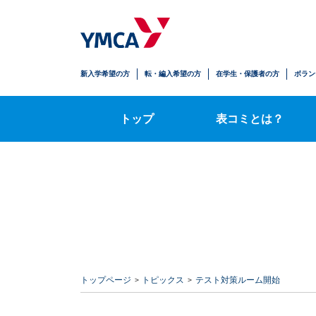
生徒の安心
学びの拡がり
人とのかかわり
自立への歩み
新入学希望の方
転・編入希望の方
在学生・保護者の方
ボラン
時間割・授業内容
トップ
表コミとは？
トップページ
トピックス
テスト対策ルーム開始