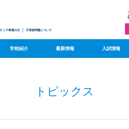
トピックス
施設案内
【中学生の方へ
ハワイサマースクール
募集要項
情報公開
表コミブログ
ティア希望の方
不登校問題について
【転入・編入学
ふるさと納税のお知らせ
行事カレンダー
希望の方へ】募
学校紹介
最新情報
入試情報
トピックス