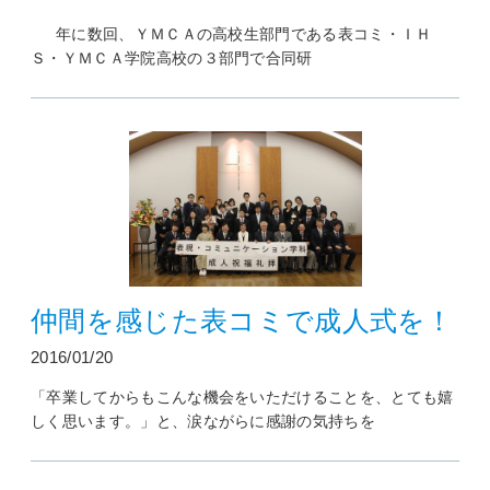
年に数回、ＹＭＣＡの高校生部門である表コミ・ＩＨ
Ｓ・ＹＭＣＡ学院高校の３部門で合同研
仲間を感じた表コミで成人式を！
2016/01/20
「卒業してからもこんな機会をいただけることを、とても嬉
しく思います。」と、涙ながらに感謝の気持ちを