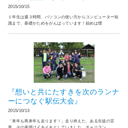
2015/10/15
１年生は週３時間、パソコンの使い方からコンピューター知
識まで、基礎かためをがんばっています！始めは慣
『想いと共にたすきを次のランナ
ーにつなぐ駅伝大会』
2015/10/13
「来年も再来年も走ります！」走り終えた、ある生徒の言
葉。その表情はイキイキとしていました。チャリラン