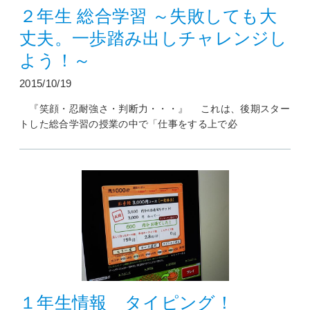
２年生 総合学習 ～失敗しても大
丈夫。一歩踏み出しチャレンジし
よう！～
2015/10/19
『笑顔・忍耐強さ・判断力・・・』 これは、後期スター
トした総合学習の授業の中で「仕事をする上で必
１年生情報 タイピング！