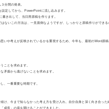
人３分間の発表。
を設定してから、
PowerPoint
に流し込みます。
に書き出して、当日用原稿を作ります。
ではないこの方法は、一見面倒なようですが、しっかりと原稿作りができる
の思いや考えが反映されているかを重視するため、今年も、最初の
Word
原稿
」
合うことを求めます。
まな矛盾から逃げないことを求めます。
かし、一番重要な時期です。
を傾け、今まで知らなかった考え方を受け入れ、自分自身と深く向き合った
、「成長」の扉を開けることができました。