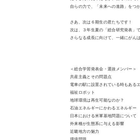
自らの力で、「未来への進路」をつ
さあ、次は６期生の君たちです！
次は、３年生夏の「総合研究発表」
さらなる成長に向けて、一緒にがん
＜総合学習発表会・選抜メンバー＞
共産主義とその問題点
電車の駅に設置されている時もある
福祉ロボット
地球環境は再生可能なのか？
石油エネルギーにかわるエネルギー
日本における米軍基地問題について
外来種が生態系に与える影響
近畿地方の魅力
環境問題