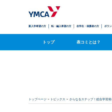
生徒の安心
学びの拡がり
人とのかかわり
自立への歩み
新入学希望の方
転・編入希望の方
在学生・保護者の方
ボラン
時間割・授業内容
トップ
表コミとは？
トップページ
トピックス
さらなるステップ！総合学習発