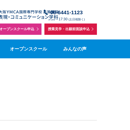
授業体験・学校説明会
在校生の声
06-6441-1123
メールでの
】
お問い合わせ
9:30～17:30
(土日祝除く)
個別相談
在校生保護者の声
オープンスクール申込
授業見学・出願前面談申込
を
集要項
授業見学
表コミボランティアの声
オープンスクール
みんなの声