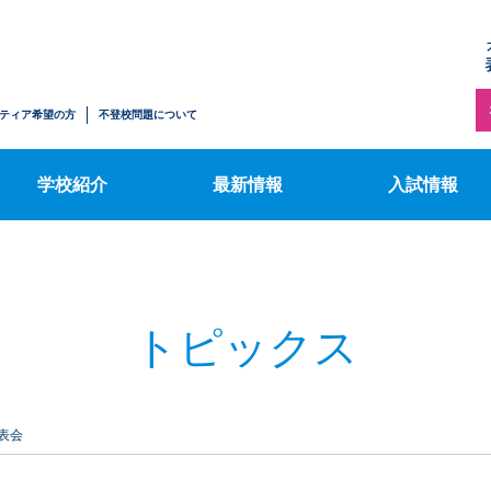
トピックス
施設案内
【中学生の方へ
ハワイサマースクール
募集要項
情報公開
表コミブログ
ティア希望の方
不登校問題について
【転入・編入学
ふるさと納税のお知らせ
行事カレンダー
希望の方へ】募
学校紹介
最新情報
入試情報
トピックス
表会