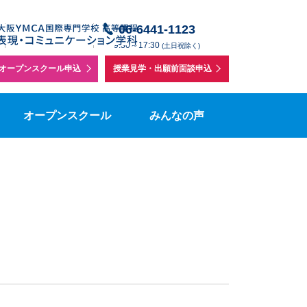
授業体験・学校説明会
在校生の声
06-6441-1123
メールでの
】
お問い合わせ
9:30～17:30
(土日祝除く)
個別相談
在校生保護者の声
オープンスクール申込
授業見学・出願前面談申込
を
集要項
授業見学
表コミボランティアの声
オープンスクール
みんなの声