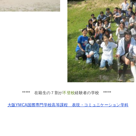
***** 在籍生の７割が
不登校
経験者の学校 *****
大阪YMCA国際専門学校高等課程 表現・コミュニケーション学科