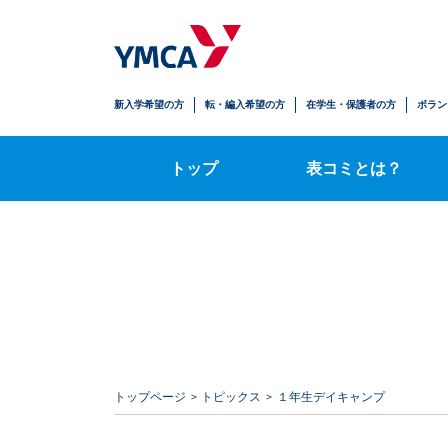
生徒の安心
学びの拡がり
人とのかかわり
自立への歩み
新入学希望の方
転・編入希望の方
在学生・保護者の方
ボラン
時間割・授業内容
トップ
表コミとは？
トップページ
トピックス
１年生デイキャンプ