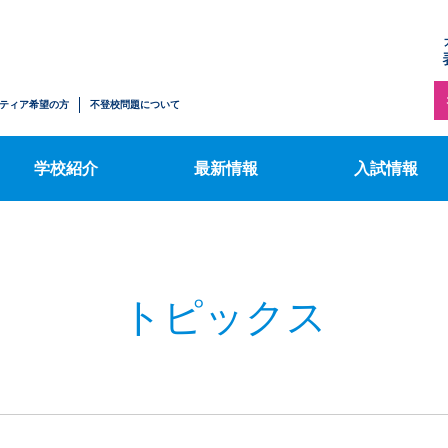
トピックス
施設案内
【中学生の方へ
ハワイサマースクール
募集要項
情報公開
表コミブログ
ティア希望の方
不登校問題について
【転入・編入学
ふるさと納税のお知らせ
行事カレンダー
希望の方へ】募
学校紹介
最新情報
入試情報
トピックス