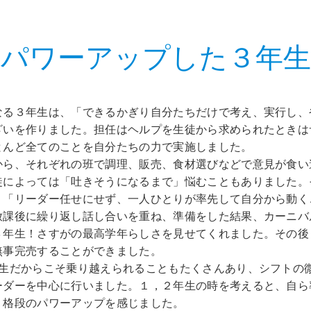
パワーアップした３年生
なる３年生は、「できるかぎり自分たちだけで考え、実行し、
ざいを作りました。担任はヘルプを生徒から求められたときは
とんど全てのことを自分たちの力で実施しました。
から、それぞれの班で調理、販売、食材選びなどで意見が食い
徒によっては「吐きそうになるまで」悩むこともありました。
」「リーダー任せにせず、一人ひとりが率先して自分から動く
放課後に繰り返し話し合いを重ね、準備をした結果、カーニバ
３年生！さすがの最高学年らしさを見せてくれました。その後
無事完売することができました。
年生だからこそ乗り越えられることもたくさんあり、シフトの
ーダーを中心に行いました。１，２年生の時を考えると、自ら
、格段のパワーアップを感じました。