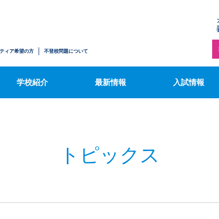
トピックス
施設案内
【中学生の方へ
ハワイサマースクール
募集要項
情報公開
表コミブログ
ティア希望の方
不登校問題について
【転入・編入学
ふるさと納税のお知らせ
行事カレンダー
希望の方へ】募
学校紹介
最新情報
入試情報
トピックス