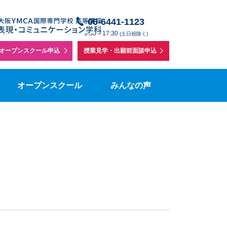
授業体験・学校説明会
在校生の声
06-6441-1123
メールでの
】
お問い合わせ
9:30～17:30
(土日祝除く)
個別相談
在校生保護者の声
オープンスクール申込
授業見学・出願前面談申込
を
集要項
授業見学
表コミボランティアの声
オープンスクール
みんなの声