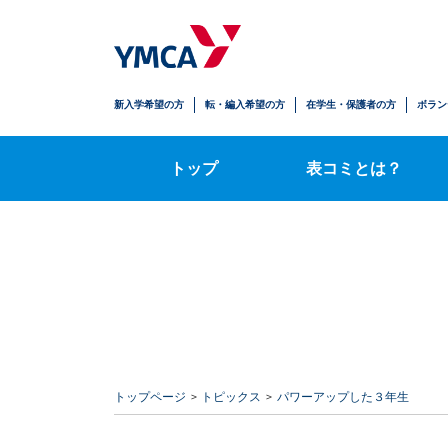
生徒の安心
学びの拡がり
人とのかかわり
自立への歩み
新入学希望の方
転・編入希望の方
在学生・保護者の方
ボラン
時間割・授業内容
トップ
表コミとは？
トップページ
トピックス
パワーアップした３年生