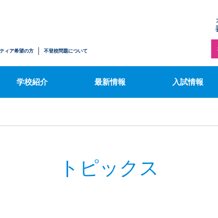
トピックス
施設案内
【中学生の方へ
ハワイサマースクール
募集要項
情報公開
表コミブログ
ティア希望の方
不登校問題について
【転入・編入学
ふるさと納税のお知らせ
行事カレンダー
希望の方へ】募
学校紹介
最新情報
入試情報
トピックス