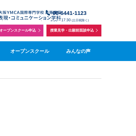
授業体験・学校説明会
在校生の声
06-6441-1123
メールでの
】
お問い合わせ
9:30～17:30
(土日祝除く)
個別相談
在校生保護者の声
オープンスクール申込
授業見学・出願前面談申込
を
集要項
授業見学
表コミボランティアの声
オープンスクール
みんなの声