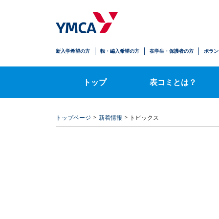
生徒の安心
学びの拡がり
人とのかかわり
自立への歩み
新入学希望の方
転・編入希望の方
在学生・保護者の方
ボラン
時間割・授業内容
トップ
表コミとは？
トップページ
新着情報
トピックス